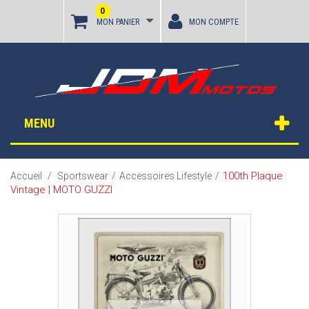
0
MON PANIER
MON COMPTE
MENU
100th Plaque
Accueil
/
Sportswear
/
Accessoires Lifestyle
/
Vintage | MOTO GUZZI