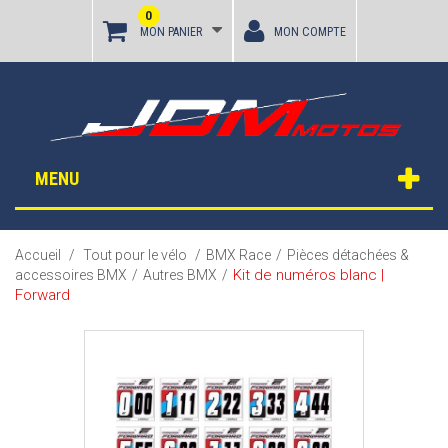
0
MON PANIER
MON COMPTE
MENU
Accueil
/
Tout pour le vélo
/
BMX Race
/
Pièces détachées &
Kit de numéros blanc |
accessoires BMX
/
Autres BMX
/
Forward