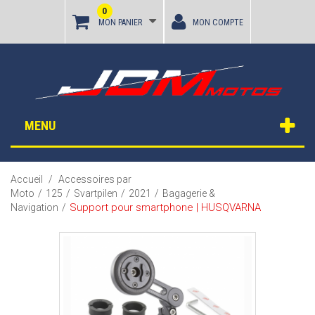
0
MON PANIER
MON COMPTE
MENU
Accueil
/
Accessoires par
Moto
/
125
/
Svartpilen
/
2021
/
Bagagerie &
Support pour smartphone | HUSQVARNA
Navigation
/