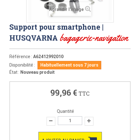
Agrandir l'image
Support pour smartphone |
bagagerie-navigation
HUSQVARNA
Référence :
A62412992010
Disponibilité :
Habituellement sous 7 jours
État :
Nouveau produit
99,96 €
TTC
Quantité