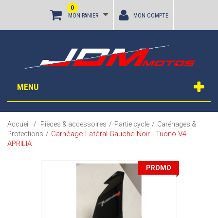
0
MON PANIER
MON COMPTE
MENU
Accueil
/
Pièces & accessoires
/
Partie cycle
/
Carénages &
Carnéage Latéral Gauche Noir - Tuono V4 |
Protections
/
APRILIA
PROMO