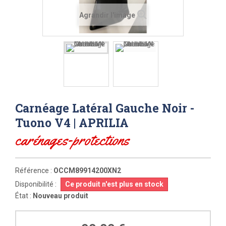
Agrandir l'image
Carnéage Latéral Gauche Noir -
Tuono V4 | APRILIA
carénages-protections
Référence :
OCCM89914200XN2
Disponibilité :
Ce produit n'est plus en stock
État :
Nouveau produit