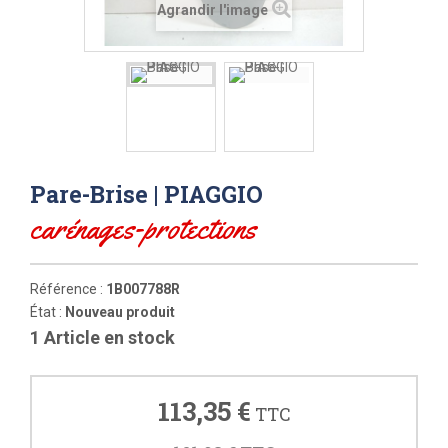
Agrandir l'image
Pare-Brise | PIAGGIO
carénages-protections
Référence :
1B007788R
État :
Nouveau produit
1
Article en stock
113,35 €
TTC