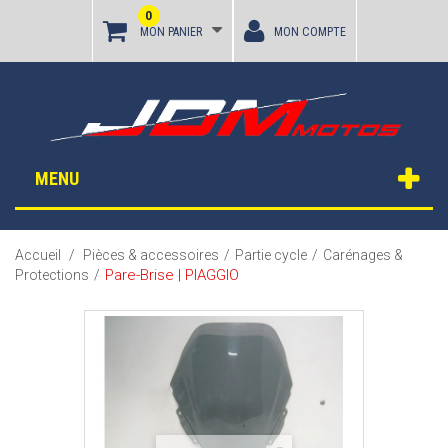
0
MON PANIER
MON COMPTE
MENU
Accueil
/
Pièces & accessoires
/
Partie cycle
/
Carénages &
Pare-Brise | PIAGGIO
Protections
/