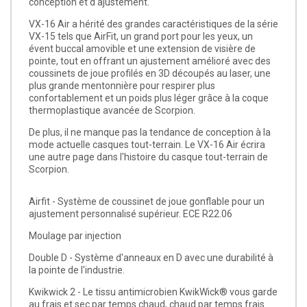
conception et d'ajustement.
VX-16 Air a hérité des grandes caractéristiques de la série
VX-15 tels que AirFit, un grand port pour les yeux, un
évent buccal amovible et une extension de visière de
pointe, tout en offrant un ajustement amélioré avec des
coussinets de joue profilés en 3D découpés au laser, une
plus grande mentonnière pour respirer plus
confortablement et un poids plus léger grâce à la coque
thermoplastique avancée de Scorpion.
De plus, il ne manque pas la tendance de conception à la
mode actuelle casques tout-terrain. Le VX-16 Air écrira
une autre page dans l'histoire du casque tout-terrain de
Scorpion.
Airfit - Système de coussinet de joue gonflable pour un
ajustement personnalisé supérieur. ECE R22.06
Moulage par injection
Double D - Système d'anneaux en D avec une durabilité à
la pointe de l'industrie.
Kwikwick 2 - Le tissu antimicrobien KwikWick® vous garde
au frais et sec par temps chaud, chaud par temps frais