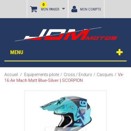
0
MON PANIER
MON COMPTE
MENU
Vx-
Accueil
/
Equipements pilote
/
Cross / Enduro
/
Casques
/
16 Air Mach Matt Blue-Silver | SCORPION