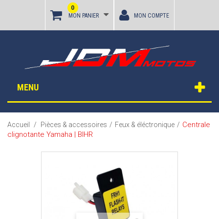
0
MON PANIER
MON COMPTE
MENU
Centrale
Accueil
/
Pièces & accessoires
/
Feux & éléctronique
/
clignotante Yamaha | BIHR