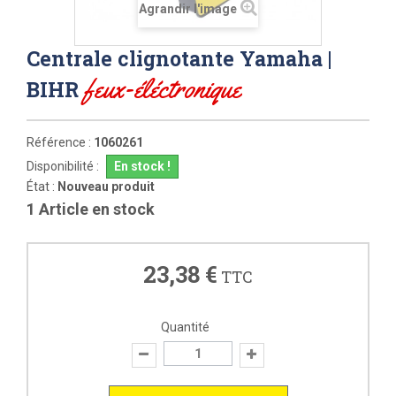
Agrandir l'image
Centrale clignotante Yamaha |
feux-éléctronique
BIHR
Référence :
1060261
Disponibilité :
En stock !
État :
Nouveau produit
1
Article en stock
23,38 €
TTC
Quantité