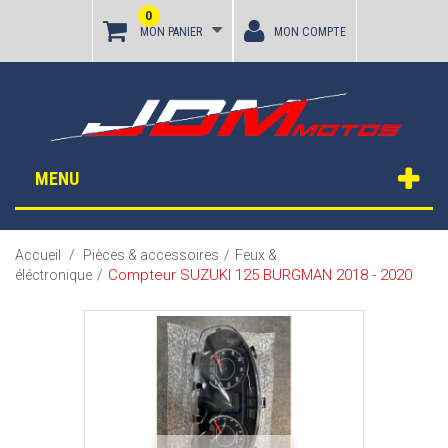
0
MON PANIER
MON COMPTE
MENU
Accueil
/
Pièces & accessoires
/
Feux &
Compteur SUZUKI 125 BURGMAN 2018 - 2020
éléctronique
/