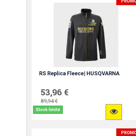
PROM
RS Replica Fleece| HUSQVARNA
53,96 €
89,94 €
Stock limité
PROM