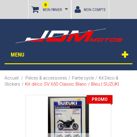
0
MON PANIER
MON COMPTE
MENU
Accueil
/
Pièces & accessoires
/
Partie cycle
/
Kit Déco &
Kit déco SV 650 Classic Blanc / Bleu | SUZUKI
Stickers
/
PROMO