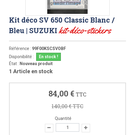
Agrandir l'image
Kit déco SV 650 Classic Blanc /
kit-déco-stickers
Bleu | SUZUKI
Référence :
99F00KSCSVOBF
Disponibilité :
En stock !
État :
Nouveau produit
1
Article en stock
84,00 €
TTC
140,00 €
TTC
Quantité