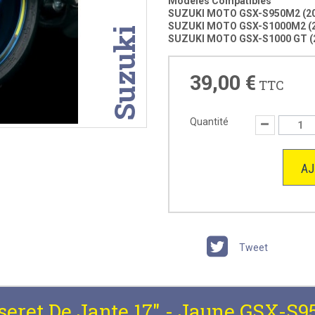
Modèles Compatibles
SUZUKI MOTO GSX-S950M2 (20
SUZUKI MOTO GSX-S1000M2 (2
Suzuki
SUZUKI MOTO GSX-S1000 GT (
39,00 €
TTC
Quantité
AJ
Tweet
seret De Jante 17" - Jaune GSX-S