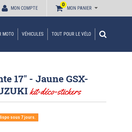
0
MON COMPTE
MON PANIER
R MOTO
VÉHICULES
TOUT POUR LE VÉLO
nte 17" - Jaune GSX-
SUZUKI
kit-déco-stickers
ispo sous 7 jours.