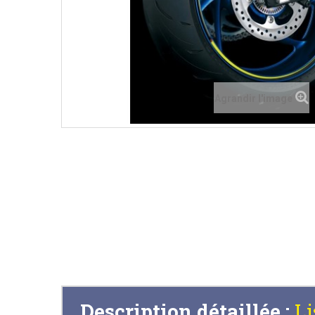
Agrandir l'image
Description détaillée :
Li