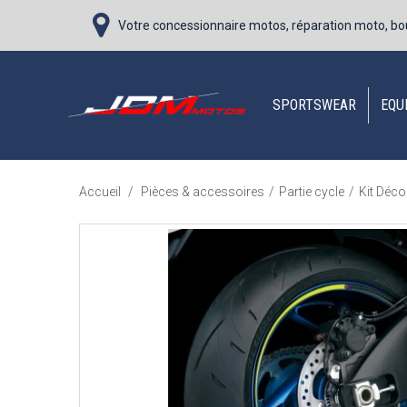
Votre concessionnaire motos, réparation moto, bo
SPORTSWEAR
EQU
Accueil
/
Pièces & accessoires
/
Partie cycle
/
Kit Déco