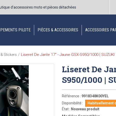
utique d’accessoires moto et pièces détachées
IPEMENTS PILOTE
PIÈCES & ACCESSOIRES
ACCESSOIRES PA
Liseret De Jante 17" - Jaune GSX-S950/1000 | SUZUKI
 & Stickers
/
Liseret De Ja
S950/1000 | 
Référence :
9918348K00YEL
Disponibilité :
Habituellement d
État :
Nouveau produit