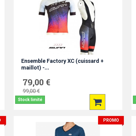
Ensemble Factory XC (cuissard +
maillot) -...
79,00 €
99,00 €
Stock limité
O
PROMO