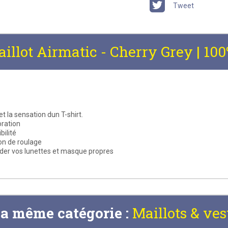
Tweet
illot Airmatic - Cherry Grey | 10
t la sensation dun T-shirt.
oration
bilité
ion de roulage
arder vos lunettes et masque propres
la même catégorie :
Maillots & ves