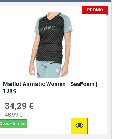
PROMO
Maillot Airmatic Women - SeaFoam |
100%
34,29 €
48,99 €
Stock limité