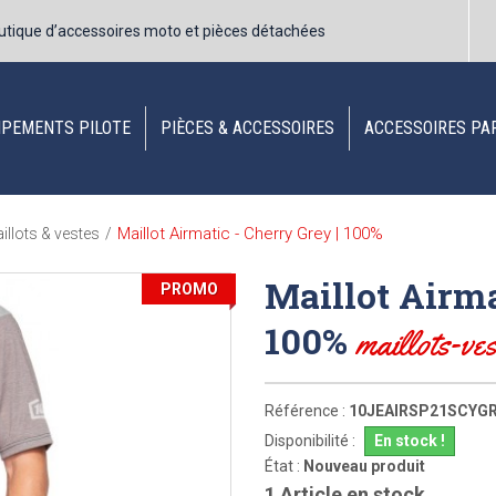
utique d’accessoires moto et pièces détachées
IPEMENTS PILOTE
PIÈCES & ACCESSOIRES
ACCESSOIRES PA
Maillot Airmatic - Cherry Grey | 100%
illots & vestes
/
Maillot Airma
PROMO
100%
maillots-ves
Référence :
10JEAIRSP21SCYG
Disponibilité :
En stock !
État :
Nouveau produit
1
Article en stock