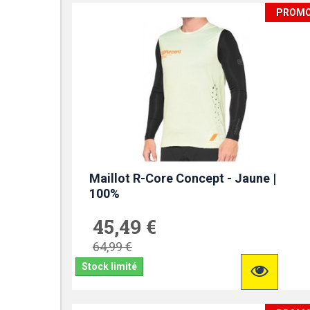
PROM
Maillot R-Core Concept - Jaune |
100%
45,49 €
64,99 €
Stock limité