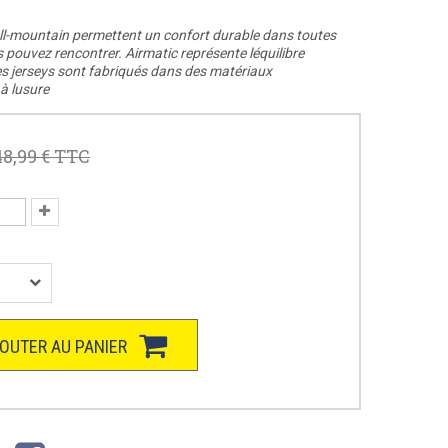
All-mountain permettent un confort durable dans toutes
 pouvez rencontrer. Airmatic représente léquilibre
Ces jerseys sont fabriqués dans des matériaux
à lusure
48,99 €
TTC
OUTER AU PANIER