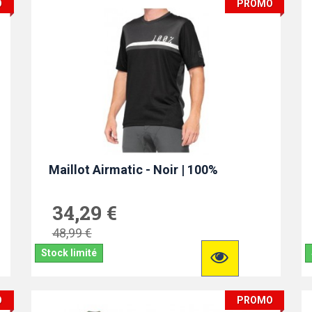
O
PROMO
Maillot Airmatic - Noir | 100%
34,29 €
48,99 €
Stock limité
O
PROMO