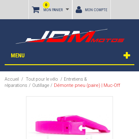
0
MON PANIER
MON COMPTE
MENU
Accueil
/
Tout pour le vélo
/
Entretiens &
Démonte pneu (paire) | Muc-Off
réparations
/
Outillage
/