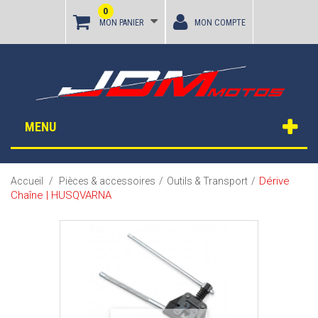
0
MON PANIER
MON COMPTE
MENU
Dérive
Accueil
/
Pièces & accessoires
/
Outils & Transport
/
Chaîne | HUSQVARNA