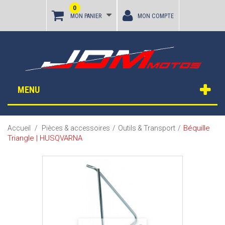
0
MON PANIER
MON COMPTE
MENU
Béquille
Accueil
/
Pièces & accessoires
/
Outils & Transport
/
Triangle | HUSQVARNA