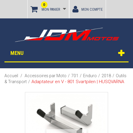
0
MON PANIER
MON COMPTE
MENU
Accueil
/
Accessoires par Moto
/
701
/
Enduro
/
2018
/
Outils
Adaptateur en V - 801 Svartpilen | HUSQVARNA
& Transport
/