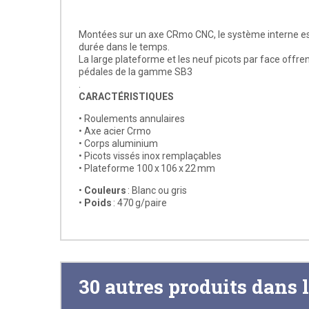
Montées sur un axe CRmo CNC, le système interne es
durée dans le temps.
La large plateforme et les neuf picots par face offre
pédales de la gamme SB3
.
CARACTÉRISTIQUES
• Roulements annulaires
• Axe acier Crmo
• Corps aluminium
• Picots vissés inox remplaçables
• Plateforme 100 x 106 x 22 mm
•
Couleurs
: Blanc ou gris
•
Poids
: 470 g/paire
30 autres produits dans 