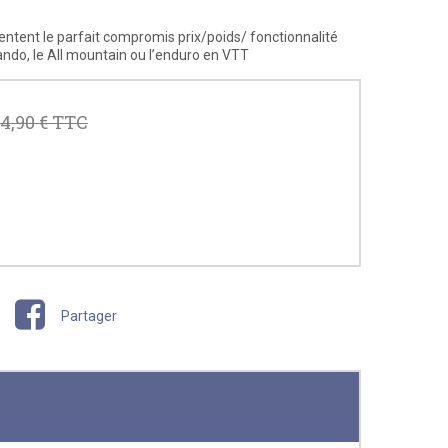
ntent le parfait compromis prix/poids/ fonctionnalité
rando, le All mountain ou l’enduro en VTT
4,90 €
TTC
Partager