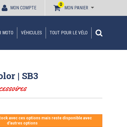
0
MON COMPTE
MON PANIER
R MOTO
VÉHICULES
TOUT POUR LE VÉLO
lor | SB3
cessoires
stock avec ces options mais reste disponible avec
d'autres options