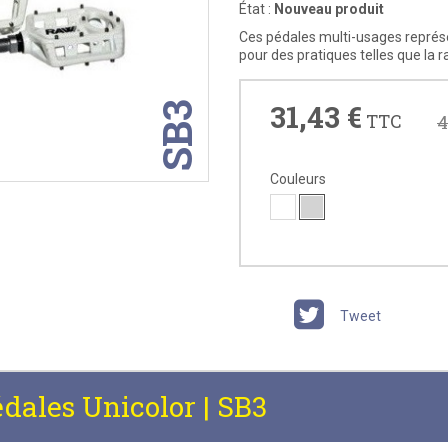
État :
Nouveau produit
Ces pédales multi-usages représe
pour des pratiques telles que la 
31,43 €
SB3
TTC
4
Couleurs
Tweet
dales Unicolor | SB3