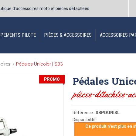
utique d’accessoires moto et pièces détachées
IPEMENTS PILOTE
PIÈCES & ACCESSOIRES
ACCESSOIRES PA
Pédales Unicolor | SB3
soires
/
Pédales Unico
PROMO
pièces-détachées-ac
Référence :
SBPDUNISL
Disponibilité :
Ce produit n'est plus en 