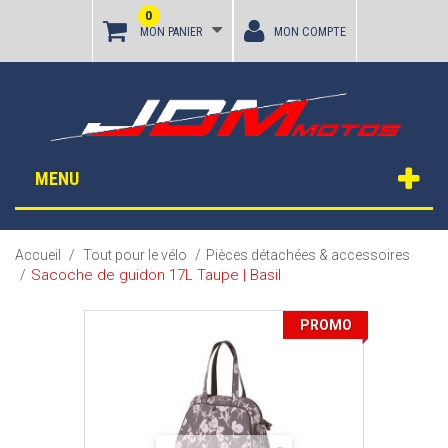
0
MON PANIER
MON COMPTE
MENU
Accueil
/
Tout pour le vélo
/
Pièces détachées & accessoires
Sacoche de guidon 17L Taupe | Basil
/
PROMO