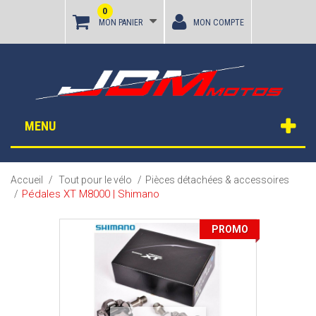
0
MON PANIER
MON COMPTE
MENU
Accueil
/
Tout pour le vélo
/
Pièces détachées & accessoires
Pédales XT M8000 | Shimano
/
PROMO