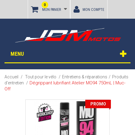
0
MON PANIER
MON COMPTE
MENU
Accueil
/
Tout pour le vélo
/
Entretiens & réparations
/
Produits
Dégrippant lubrifiant Atelier MO94 750mL | Muc-
d'entretien
/
Off
PROMO