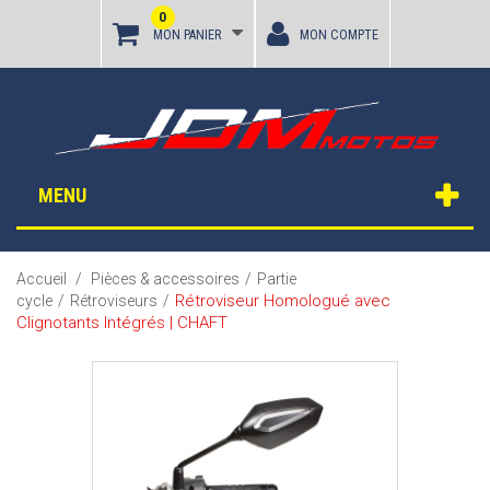
0
MON PANIER
MON COMPTE
MENU
Accueil
/
Pièces & accessoires
/
Partie
Rétroviseur Homologué avec
cycle
/
Rétroviseurs
/
Clignotants Intégrés | CHAFT