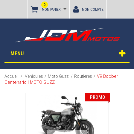
0
MON PANIER
MON COMPTE
MENU
V9 Bobber
Accueil
/
Véhicules
/
Moto Guzzi
/
Routières
/
Centenario | MOTO GUZZI
PROMO