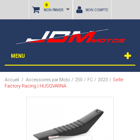
0
MON PANIER
MON COMPTE
MENU
Selle
Accueil
/
Accessoires par Moto
/
250
/
FC
/
2023
/
Factory Racing | HUSQVARNA