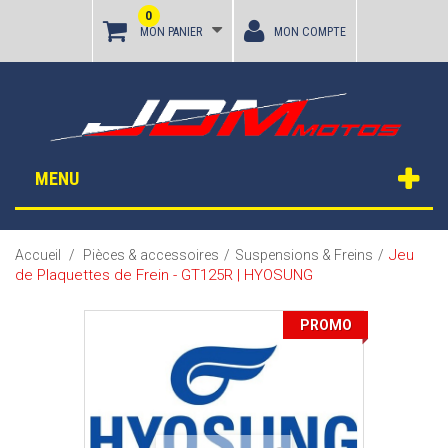
0
MON PANIER
MON COMPTE
MENU
Jeu
Accueil
/
Pièces & accessoires
/
Suspensions & Freins
/
de Plaquettes de Frein - GT125R | HYOSUNG
PROMO