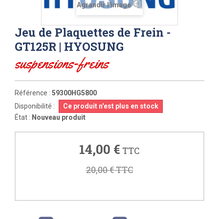
Agrandir l'image
Jeu de Plaquettes de Frein -
GT125R | HYOSUNG
suspensions-freins
Référence :
59300HG5800
Disponibilité :
Ce produit n'est plus en stock
État :
Nouveau produit
14,00 €
TTC
20,00 €
TTC