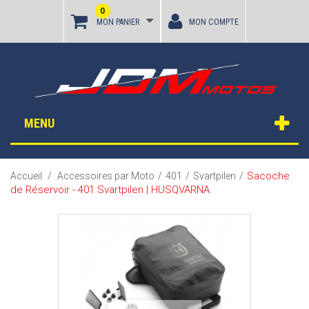
0
MON PANIER
MON COMPTE
MENU
Sacoche
Accueil
/
Accessoires par Moto
/
401
/
Svartpilen
/
de Réservoir - 401 Svartpilen | HUSQVARNA