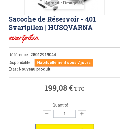
Agrandir l'image
Sacoche de Réservoir - 401
Svartpilen | HUSQVARNA
svartpilen
Référence :
28012919044
Disponibilité :
Habituellement sous 7 jours
État :
Nouveau produit
199,08 €
TTC
Quantité