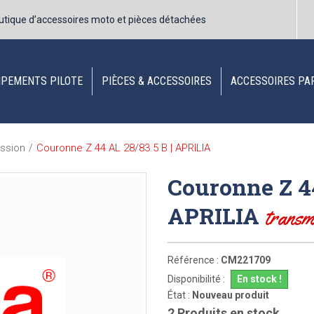
utique d’accessoires moto et pièces détachées
IPEMENTS PILOTE
PIÈCES & ACCESSOIRES
ACCESSOIRES PA
Couronne Z 44 AL 28/83.5 B | APRILIA
ssion
/
Couronne Z 44
APRILIA
transm
Référence :
CM221709
Disponibilité :
En stock !
État :
Nouveau produit
2
Produits en stock