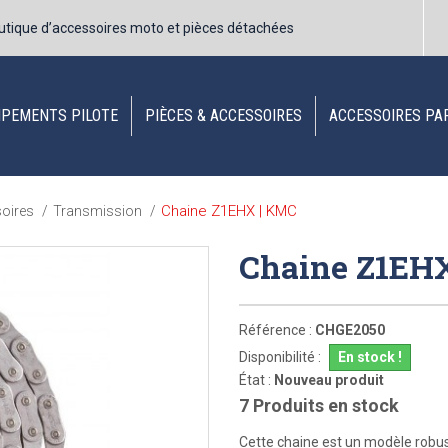
utique d’accessoires moto et pièces détachées
IPEMENTS PILOTE
PIÈCES & ACCESSOIRES
ACCESSOIRES PA
Chaine Z1EHX | KMC
soires
/
Transmission
/
Chaine Z1EH
Référence :
CHGE2050
Disponibilité :
En stock !
État :
Nouveau produit
7
Produits en stock
Cette chaine est un modèle robus