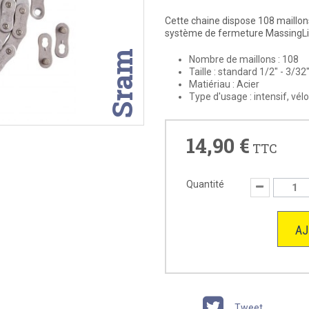
Cette chaine dispose 108 maillon
système de fermeture MassingLi
Sram
Nombre de maillons :
108
Taille :
standard 1/2" - 3/32
Matiériau :
Acier
Type d'usage :
intensif, vé
14,90 €
TTC
Quantité
AJ
Tweet