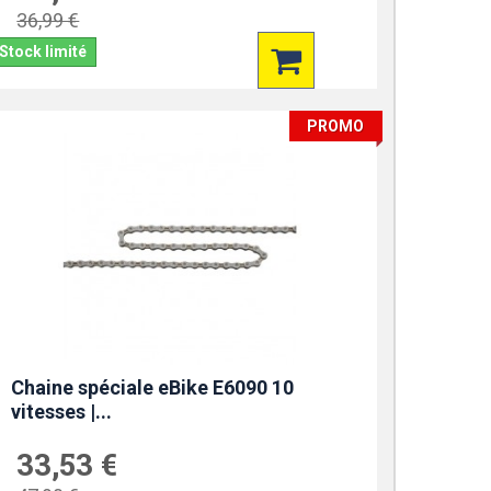
36,99 €
Stock limité
PROMO
Chaine spéciale eBike E6090 10
vitesses |...
33,53 €