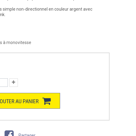
s simple non-directionnel en couleur argent avec
nk.
"
los à monovitesse
OUTER AU PANIER
Partager