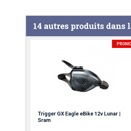
14 autres produits dans 
PROM
Trigger GX Eagle eBike 12v Lunar |
Sram