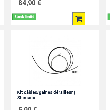
84,90 €
Stock limité
Kit câbles/gaines dérailleur |
Shimano
5,90 €