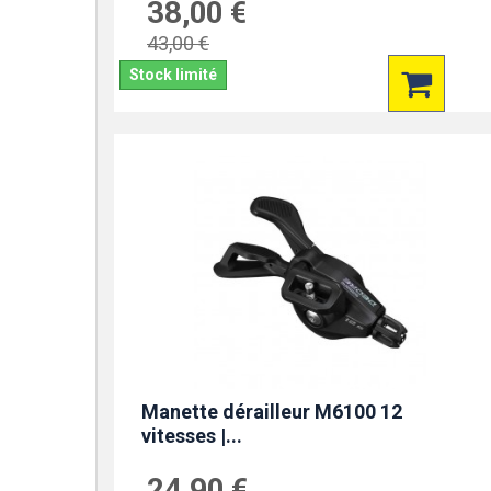
38,00 €
43,00 €
Stock limité
Manette dérailleur M6100 12
vitesses |...
24,90 €