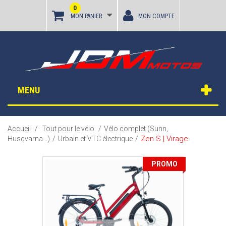
0
MON PANIER
MON COMPTE
MENU
Accueil
/
Tout pour le vélo
/
Vélo complet (Sunn,
Zen S | Virage
Husqvarna...)
/
Urbain et VTC électrique
/
PROMO