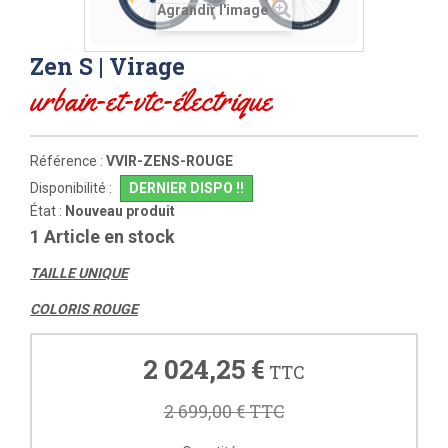
Agrandir l'image
Zen S | Virage
urbain-et-vtc-électrique
Référence :
VVIR-ZENS-ROUGE
Disponibilité :
DERNIER DISPO !!
État :
Nouveau produit
1
Article en stock
TAILLE UNIQUE
COLORIS ROUGE
2 024,25 €
TTC
2 699,00 €
TTC