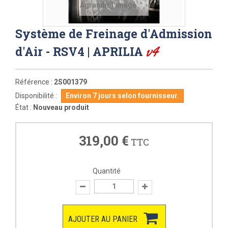
Agrandir l'image
Système de Freinage d'Admission
v4
d'Air - RSV4 | APRILIA
Référence :
2S001379
Disponibilité :
Environ 7 jours selon fournisseur.
État :
Nouveau produit
319,00 €
TTC
Quantité
AJOUTER AU PANIER