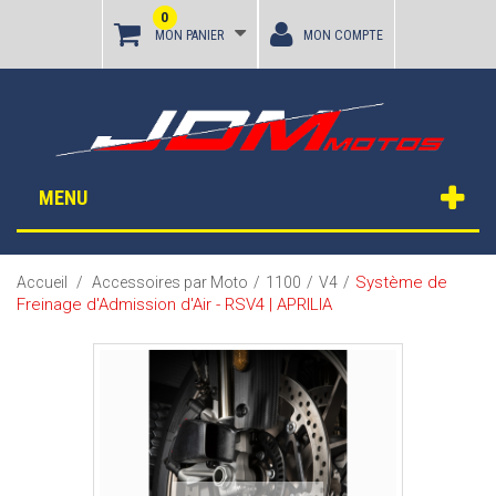
0
MON PANIER
MON COMPTE
MENU
Système de
Accueil
/
Accessoires par Moto
/
1100
/
V4
/
Freinage d'Admission d'Air - RSV4 | APRILIA