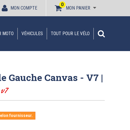
0
MON COMPTE
MON PANIER
R MOTO
VÉHICULES
TOUT POUR LE VÉLO
le Gauche Canvas - V7 |
I
v7
selon fournisseur.