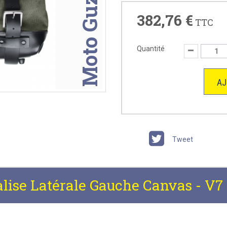
Moto Guzzi
382,76 €
TTC
Quantité
AJ
Tweet
lise Latérale Gauche Canvas - V