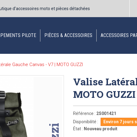
utique d’accessoires moto et pièces détachées
IPEMENTS PILOTE
PIÈCES & ACCESSOIRES
ACCESSOIRES PA
atérale Gauche Canvas - V7 | MOTO GUZZI
Valise Latéra
MOTO GUZZ
Référence :
2S001421
Disponibilité :
Environ 7 jours 
État :
Nouveau produit