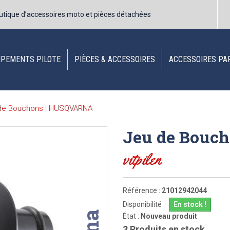
utique d’accessoires moto et pièces détachées
IPEMENTS PILOTE
PIÈCES & ACCESSOIRES
ACCESSOIRES PA
de Bouchons | HUSQVARNA
Jeu de Bouc
vitpilen
Référence :
21012942044
Disponibilité :
En stock !
État :
Nouveau produit
3
Produits en stock