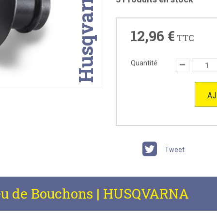
Husqvarna
12,96 €
TTC
Quantité
AJ
Tweet
eu de Bouchons | HUSQVARNA