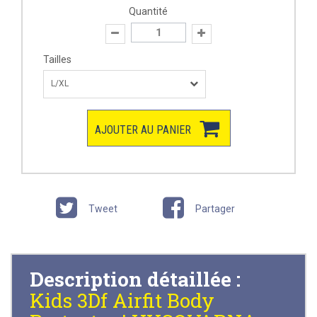
Quantité
Tailles
L/XL
AJOUTER AU PANIER
Tweet
Partager
Description détaillée :
Kids 3Df Airfit Body