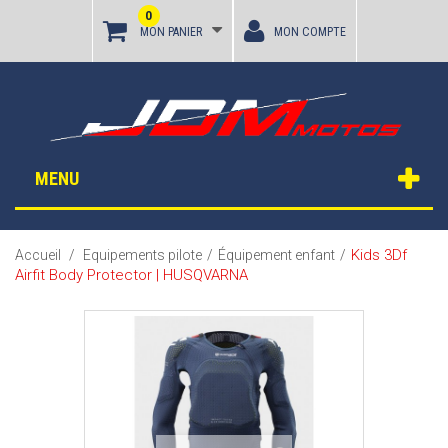
0
MON PANIER
MON COMPTE
MENU
Kids 3Df
Accueil
/
Equipements pilote
/
Équipement enfant
/
Airfit Body Protector | HUSQVARNA