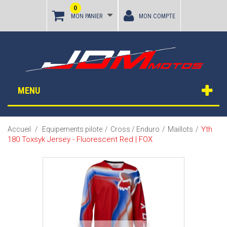
0
MON PANIER
MON COMPTE
MENU
Yth
Accueil
/
Equipements pilote
/
Cross / Enduro
/
Maillots
/
180 Toxsyk Jersey - Fluorescent Red | FOX