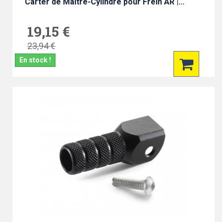
Carter de Maître-Cylindre pour Frein AR |...
19,15 €
23,94 €
En stock !