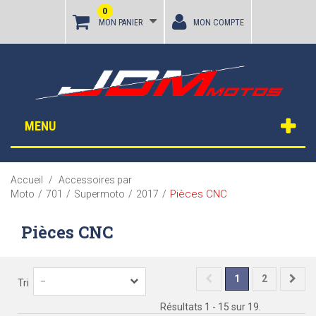
0
MON PANIER
MON COMPTE
MENU
Accueil
/
Accessoires par
Pièces CNC
Moto
/
701
/
Supermoto
/
2017
/
Pièces CNC
1
2
--
Tri
Résultats 1 - 15 sur 19.