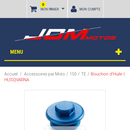
0
MON PANIER
MON COMPTE
MENU
Bouchon d'Huile |
Accueil
/
Accessoires par Moto
/
150
/
TE
/
HUSQVARNA