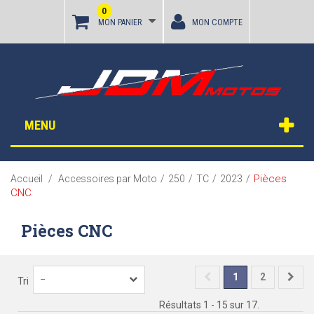
0
MON PANIER
MON COMPTE
MENU
Pièces
Accueil
/
Accessoires par Moto
/
250
/
TC
/
2023
/
CNC
Pièces CNC
1
2
--
Tri
Résultats 1 - 15 sur 17.