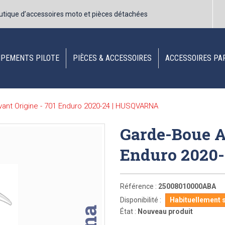
utique d’accessoires moto et pièces détachées
IPEMENTS PILOTE
PIÈCES & ACCESSOIRES
ACCESSOIRES PA
ant Origine - 701 Enduro 2020-24 | HUSQVARNA
Garde-Boue A
Enduro 2020
Référence :
25008010000ABA
Disponibilité :
Habituellement 
État :
Nouveau produit