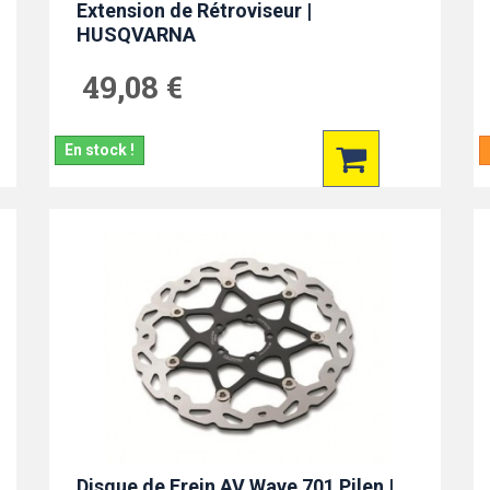
Extension de Rétroviseur |
HUSQVARNA
49,08 €
En stock !
Disque de Frein AV Wave 701 Pilen |