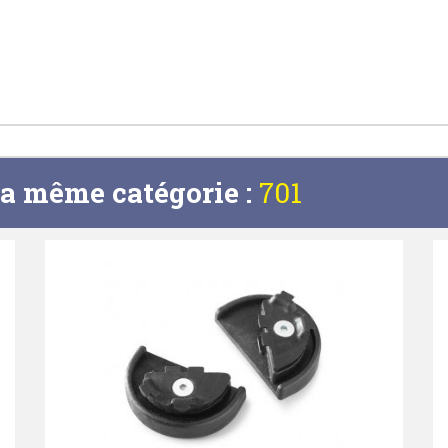
la même catégorie :
701