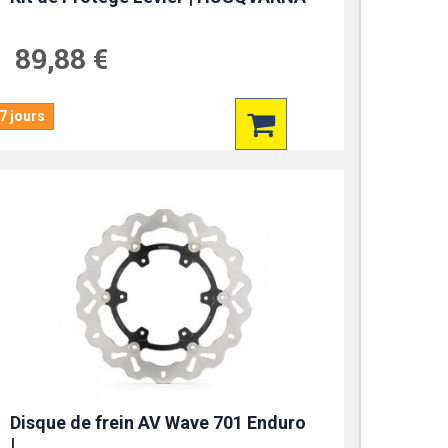
89,88 €
7 jours
Disque de frein AV Wave 701 Enduro
|...