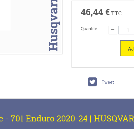
Husqvarna
46,44 €
TTC
Quantité
AJ
Tweet
e - 701 Enduro 2020-24 | HUSQVA