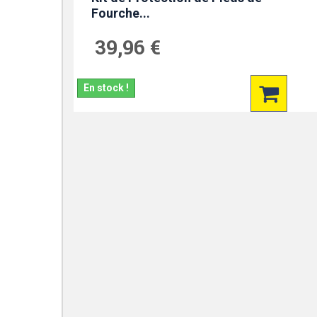
Fourche...
39,96 €
En stock !