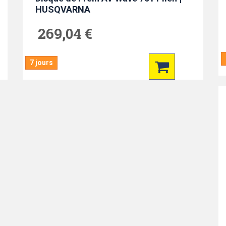
HUSQVARNA
269,04 €
7 jours