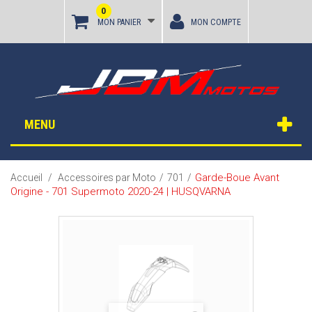
0
MON PANIER
MON COMPTE
MENU
Garde-Boue Avant
Accueil
/
Accessoires par Moto
/
701
/
Origine - 701 Supermoto 2020-24 | HUSQVARNA