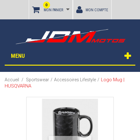
0
MON PANIER
MON COMPTE
MENU
Logo Mug |
Accueil
/
Sportswear
/
Accessoires Lifestyle
/
HUSQVARNA