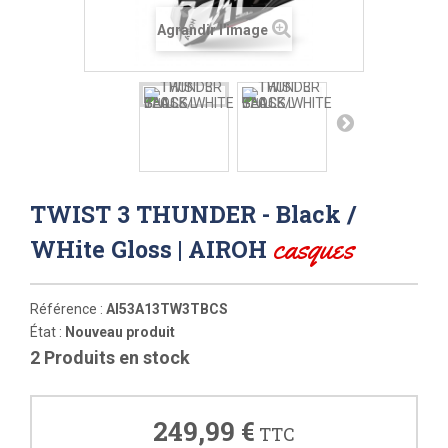
Agrandir l'image
TWIST 3 THUNDER - Black /
casques
WHite Gloss | AIROH
Référence :
AI53A13TW3TBCS
État :
Nouveau produit
2
Produits en stock
249,99 €
TTC