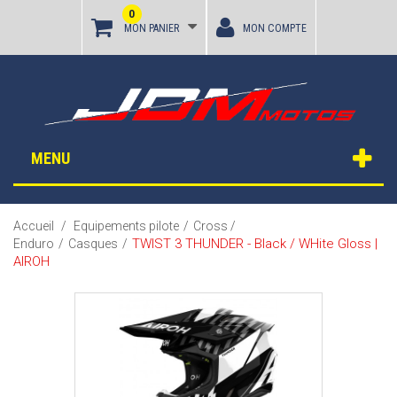
0
MON PANIER
MON COMPTE
MENU
Accueil
/
Equipements pilote
/
Cross /
TWIST 3 THUNDER - Black / WHite Gloss |
Enduro
/
Casques
/
AIROH