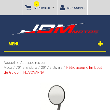
0
MON PANIER
MON COMPTE
MENU
Accueil
/
Accessoires par
Rétroviseur d'Embout
Moto
/
701
/
Enduro
/
2017
/
Divers
/
de Guidon | HUSQVARNA