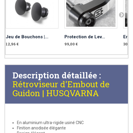
Jeu de Bouchons |...
Protection de Lev...
Embo
12,96 €
99,00 €
30,00
Description détaillée :
Rétroviseur d'Embout de
Guidon | HUSQVARNA
En aluminium ultra-rigide usiné CNC
Finition anodisée élégante