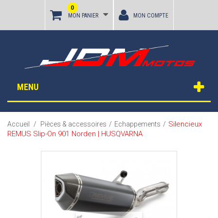
0
MON PANIER
MON COMPTE
MENU
Silencieux
Accueil
/
Pièces & accessoires
/
Echappements
/
REMUS Slip-On 901 Norden | HUSQVARNA