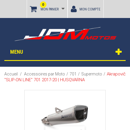
0
MON PANIER
MON COMPTE
MENU
Akrapovič
Accueil
/
Accessoires par Moto
/
701
/
Supermoto
/
"SLIP-ON LINE" 701 2017-20 | HUSQVARNA