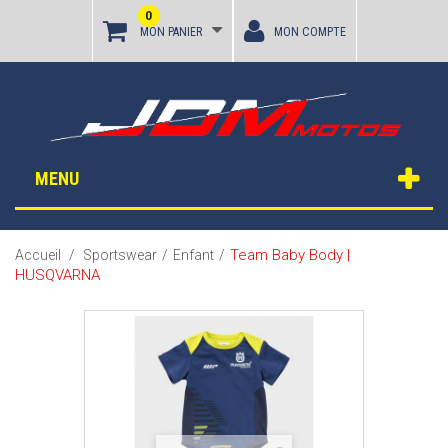
0
MON PANIER
MON COMPTE
MENU
Team Baby Body |
Accueil
/
Sportswear
/
Enfant
/
HUSQVARNA