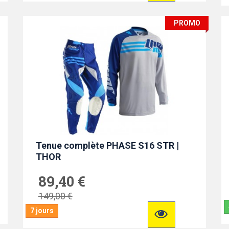
PROMO
Tenue complète PHASE S16 STR |
THOR
89,40 €
149,00 €
7 jours