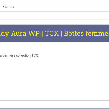
Femme
dy Aura WP | TCX | Bottes femme
a dernière collection TCX.