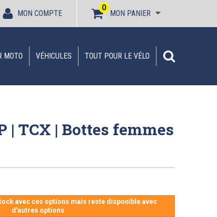
0
MON COMPTE
MON PANIER
R MOTO
VÉHICULES
TOUT POUR LE VÉLO
 | TCX | Bottes femmes
stock avec ces options mais reste disponible avec
d'autres options