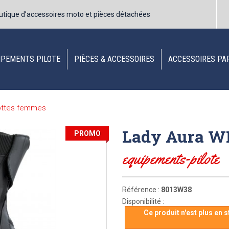
utique d’accessoires moto et pièces détachées
IPEMENTS PILOTE
PIÈCES & ACCESSOIRES
ACCESSOIRES PA
Bottes femmes
Lady Aura WP
PROMO
equipements-pilote
Référence :
8013W38
Disponibilité :
Ce produit n'est plus en 