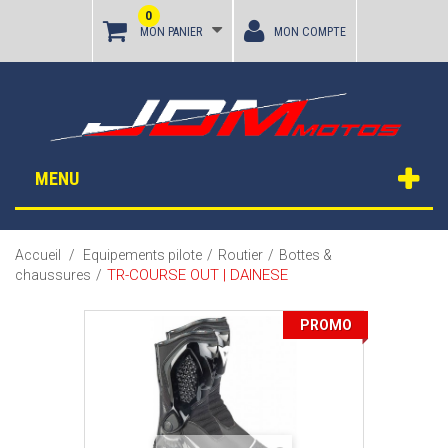
0
MON PANIER
MON COMPTE
MENU
Accueil
/
Equipements pilote
/
Routier
/
Bottes &
TR-COURSE OUT | DAINESE
chaussures
/
PROMO