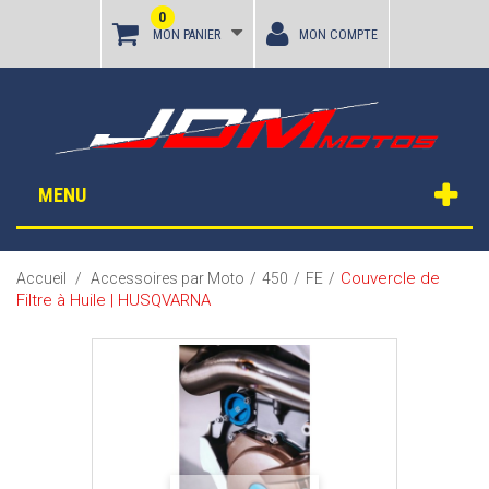
0
MON PANIER
MON COMPTE
MENU
Couvercle de
Accueil
/
Accessoires par Moto
/
450
/
FE
/
Filtre à Huile | HUSQVARNA