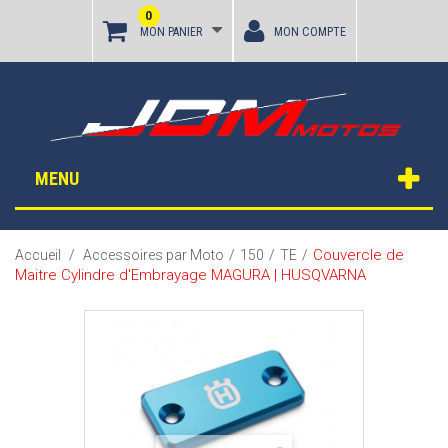
0
MON PANIER
MON COMPTE
MENU
Couvercle de
Accueil
/
Accessoires par Moto
/
150
/
TE
/
Maitre Cylindre d'Embrayage MAGURA | HUSQVARNA