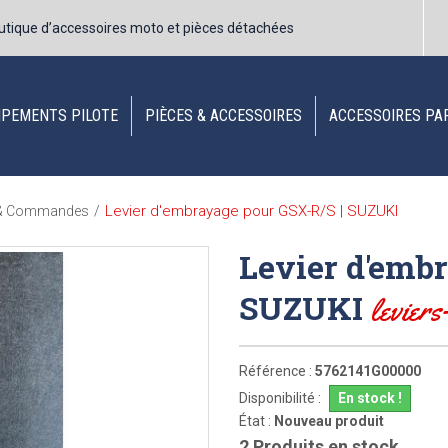
utique d’accessoires moto et pièces détachées
IPEMENTS PILOTE
PIÈCES & ACCESSOIRES
ACCESSOIRES PA
Levier d'embrayage pour GSX-R/S | SUZUKI
 & Commandes
/
Levier d'emb
SUZUKI
levier
Référence :
5762141G00000
Disponibilité :
En stock !
État :
Nouveau produit
2
Produits en stock