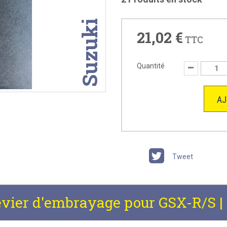
Suzuki
21,02 €
TTC
Quantité
AJ
Tweet
evier d'embrayage pour GSX-R/S 