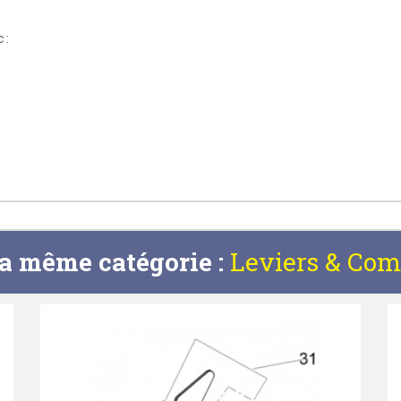
 :
la même catégorie :
Leviers & Co