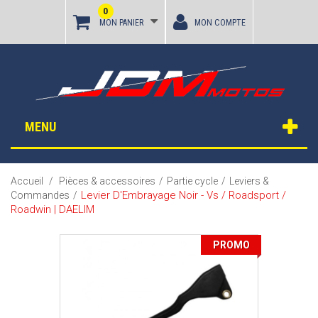
0
MON PANIER
MON COMPTE
MENU
Accueil
/
Pièces & accessoires
/
Partie cycle
/
Leviers &
Levier D'Embrayage Noir - Vs / Roadsport /
Commandes
/
Roadwin | DAELIM
PROMO