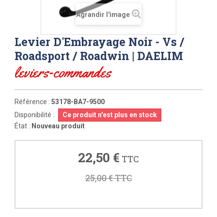
Agrandir l'image
Levier D'Embrayage Noir - Vs /
Roadsport / Roadwin | DAELIM
leviers-commandes
Référence :
53178-BA7-9500
Disponibilité :
Ce produit n'est plus en stock
État :
Nouveau produit
22,50 €
TTC
25,00 €
TTC